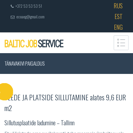
RUS
+372 53 53 53 51
EST
ecoaeg@gmail.com
ENG
TÄNAVAKIVI PAIGALDUS
TEEDE JA PLATSIDE SILLUTAMINE alates 9,6 EUR
m2
Sillutusplaatide ladumine – Tallinn