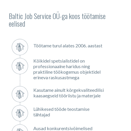
Baltic Job Service OÜ-ga koos töötamise
eelised
Töötame turul alates 2006. aastast
Kõikidel spetsialistidel on
professionaalne haridus ning
praktiline töökogemus objektidel
erineva raskusastmega
Kasutame ainult kõrgekvaliteedilisi
kaasaegseid tööriistu ja materjale
Lühikesed tööde teostamise
tähtajad
Ausad konkurentsivõimelised