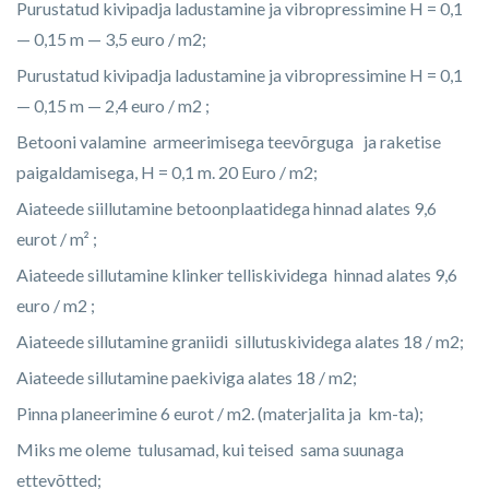
Purustatud kivipadja ladustamine ja vibropressimine H = 0,1
— 0,15 m — 3,5 euro / m2;
Purustatud kivipadja ladustamine ja vibropressimine H = 0,1
— 0,15 m — 2,4 euro / m2 ;
Betooni valamine armeerimisega teevõrguga ja raketise
paigaldamisega, H = 0,1 m. 20 Euro / m2;
Aiateede siillutamine betoonplaatidega hinnad alates 9,6
eurot / m² ;
Aiateede sillutamine klinker telliskividega hinnad alates 9,6
euro / m2 ;
Aiateede sillutamine graniidi sillutuskividega alates 18 / m2;
Aiateede sillutamine paekiviga alates 18 / m2;
Pinna planeerimine 6 eurot / m2. (materjalita ja km-ta);
Miks me oleme tulusamad, kui teised sama suunaga
ettevõtted;