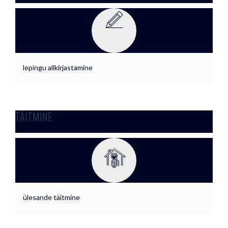
lepingu allkirjastamine
TÄITMINE
ülesande täitmine