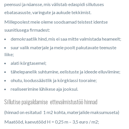
peensusi ja nüansse, mis välistab edaspidi sillutuses
ebatasasuste, varingute ja aukude tekkimist.
Millepoolest meie oleme soodsamad teistest identse
suunitlusega firmadest:
demokraatlik hind, mis ei saa mitte valmistada heameelt;
suur valik materjale ja meie poolt pakutavate teenuste
liike;
alati kõrgtasemel;
tähelepanelik suhtumine, eelistuste ja ideede elluviimine;
ohutu, loodussäästlik ja kõrgklassi tooraine;
realiseerimine lühikese aja jooksul.
Sillutise paigaldamise ettevalmistustöö hinnad
(hinnad on esitatud 1 m2 kohta, materjalide maksumuseta)
Maatööd, kaevutööd H = 0,25 m – 3,5 euro / m2;