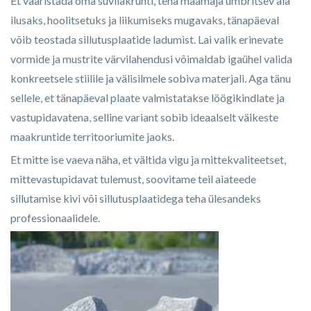
Et vääristada oma suvilakrunti, teha maamaja ümbritsev ala
ilusaks, hoolitsetuks ja liikumiseks mugavaks, tänapäeval
võib teostada sillutusplaatide ladumist. Lai valik erinevate
vormide ja mustrite värvilahendusi võimaldab igaühel valida
konkreetsele stiilile ja välisilmele sobiva materjali. Aga tänu
sellele, et tänapäeval plaate valmistatakse löögikindlate ja
vastupidavatena, selline variant sobib ideaalselt väikeste
maakruntide territooriumite jaoks.
Et mitte ise vaeva näha, et vältida vigu ja mittekvaliteetset,
mittevastupidavat tulemust, soovitame teil aiateede
sillutamise kivi või sillutusplaatidega teha ülesandeks
professionaalidele.