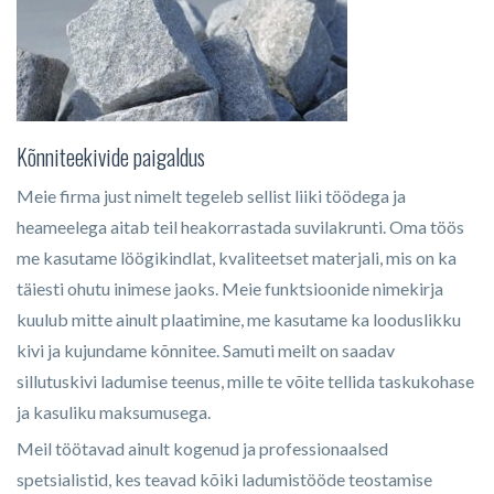
Kõnniteekivide paigaldus
Meie firma just nimelt tegeleb sellist liiki töödega ja
heameelega aitab teil heakorrastada suvilakrunti. Oma töös
me kasutame löögikindlat, kvaliteetset materjali, mis on ka
täiesti ohutu inimese jaoks. Meie funktsioonide nimekirja
kuulub mitte ainult plaatimine, me kasutame ka looduslikku
kivi ja kujundame kõnnitee. Samuti meilt on saadav
sillutuskivi ladumise teenus, mille te võite tellida taskukohase
ja kasuliku maksumusega.
Meil töötavad ainult kogenud ja professionaalsed
spetsialistid, kes teavad kõiki ladumistööde teostamise