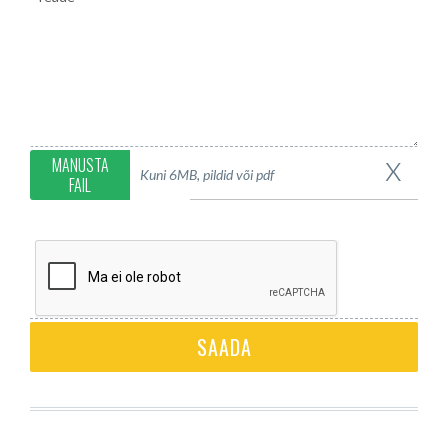
x
MANUSTA
Kuni 6MB, pildid või pdf
FAIL