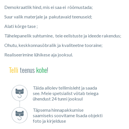
Demokraatlik hind, mis ei saa ei rõõmustada;
Suur valik materjale ja pakutavaid teenuseid;
Alati kõrge tase ;
Tähelepanelik suhtumine, teie eelistuste ja ideede rakendus;
Ohutu, keskkonnasõbralik ja kvaliteetne tooraine;
Realiseerimine lühikese aja jooksul.
Telli
teenus
kohe
!
Täida allolev tellimisleht ja saada
see. Meie spetsialist võtab teiega
ühendust 24 tunni jooksul
Täpsema hinnapakkumise
saamiseks soovitame lisada objekti
foto ja kirjelduse