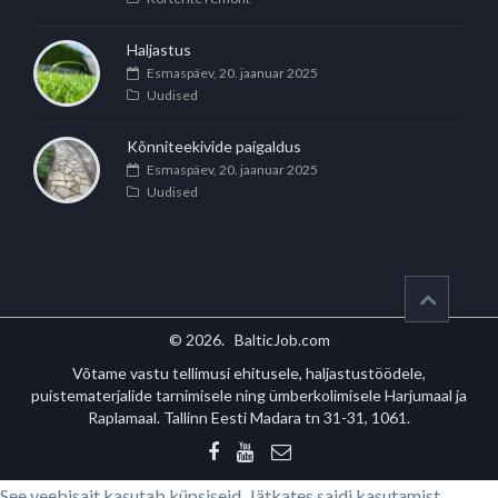
Haljastus
Esmaspäev, 20. jaanuar 2025
Uudised
Kõnniteekivide paigaldus
Esmaspäev, 20. jaanuar 2025
Uudised
© 2026. BalticJob.com
Võtame vastu tellimusi ehitusele, haljastustöödele,
puistematerjalide tarnimisele ning ümberkolimisele Harjumaal ja
Raplamaal. Tallinn Eesti Madara tn 31-31, 1061.
See veebisait kasutab küpsiseid. Jätkates saidi kasutamist