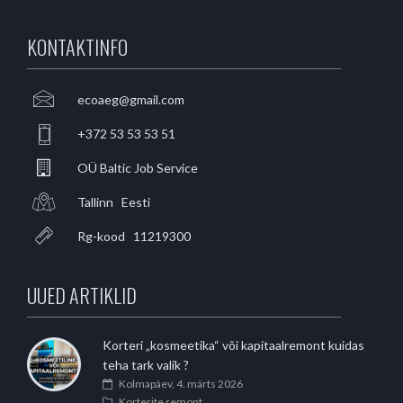
KONTAKTINFO
ecoaeg@gmail.com
+372 53 53 53 51
OÜ Baltic Job Service
Tallinn Eesti
Rg-kood 11219300
UUED ARTIKLID
Korteri „kosmeetika“ või kapitaalremont kuidas
teha tark valik ?
Kolmapäev, 4. märts 2026
Korterite remont