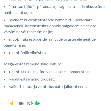
“mustad tööd” – põrandate ja lagede tasandamine, seinte
pahteldamine jm;
laiendatud viimistlustööde komplekt – põrandate
mahapanek, laekonstruktsioonide paigaldamine, seinte
värvimine või tapeetimine jm;
mööbli, aksessuaaride ja muude sisustuselementide
paigutamine;
ruumi lõplik viimistlus.
Magamistoa remondi hind sõltub:
ruumi suurusest ja individuaalsetest omadustest;
vajalikest remonditöödest;
valitud ehitus- ja viimistlusmaterjalide hinnast.
Telli
teenus
kohe
!