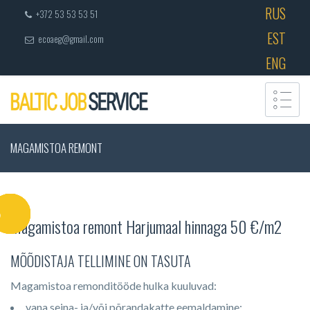
RUS
+372 53 53 53 51
EST
ecoaeg@gmail.com
ENG
MAGAMISTOA REMONT
Magamistoa remont Harjumaal hinnaga 50 €/m2
MÕÕDISTAJA TELLIMINE ON TASUTA
Magamistoa remonditööde hulka kuuluvad:
vana seina- ja/või põrandakatte eemaldamine;