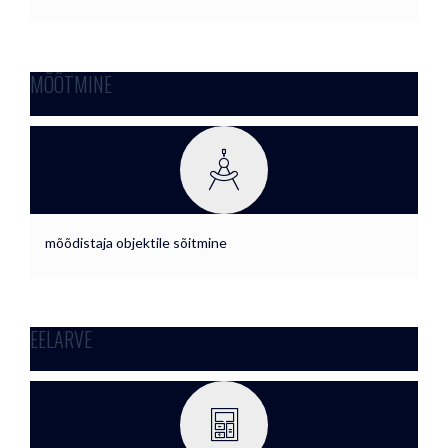
MÕÕTMINE
mõõdistaja objektile sõitmine
EELARVE