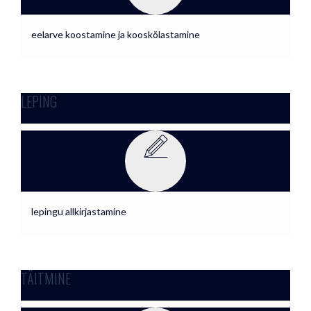
eelarve koostamine ja kooskõlastamine
LEPING
lepingu allkirjastamine
TÄITMINE