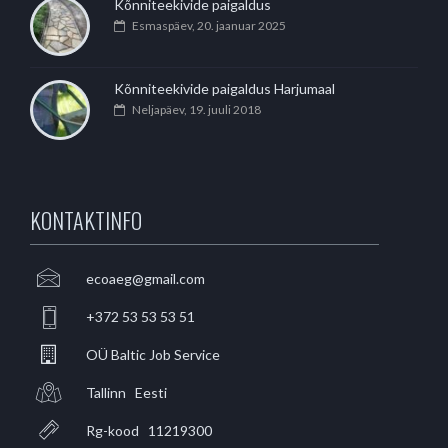
Kõnniteekivide paigaldus
Esmaspäev, 20. jaanuar 2025
Kõnniteekivide paigaldus Harjumaal
Neljapäev, 19. juuli 2018
KONTAKTINFO
ecoaeg@gmail.com
+372 53 53 53 51
OÜ Baltic Job Service
Tallinn Eesti
Rg-kood 11219300