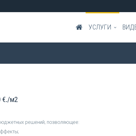
УСЛУГИ
ВИД
 €./м2
 бюджетных решений, позволяющее:
эффекты;