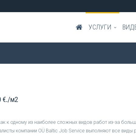
УСЛУГИ
ВИД
 €./м2
как к одному из наиболее сложных видов работ из-за боль
листы компании OÜ Baltic Job Service выполняют все виды р