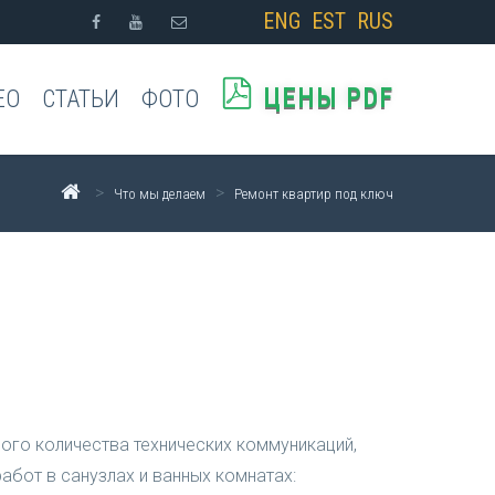
ENG
EST
RUS
ЦЕНЫ PDF
ЕО
СТАТЬИ
ФОТО
>
>
Что мы делаем
Ремонт квартир под ключ
шого количества технических коммуникаций,
абот в санузлах и ванных комнатах: