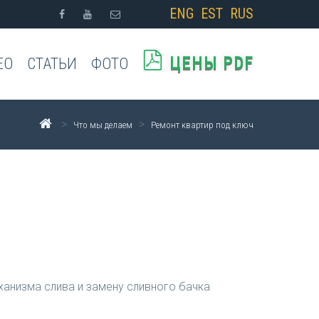
ENG
EST
RUS
ЦЕНЫ PDF
ЕО
СТАТЬИ
ФОТО
>
>
Что мы делаем
Ремонт квартир под ключ
ханизма слива и замену сливного бачка