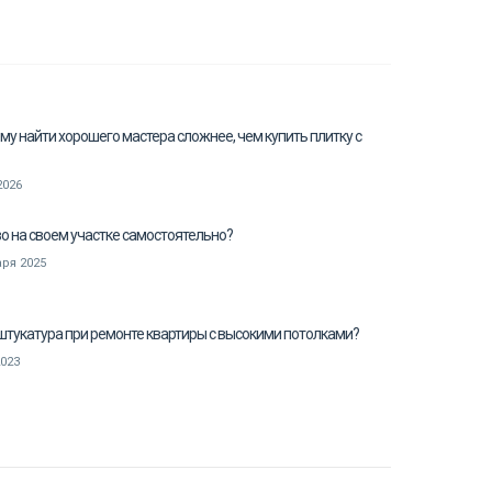
му найти хорошего мастера сложнее, чем купить плитку с
2026
о на своем участке самостоятельно?
ря 2025
 штукатура при ремонте квартиры с высокими потолками?
2023