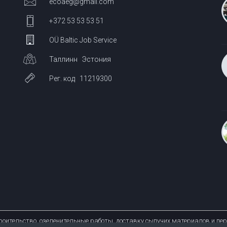
ecoaeg@gmail.com
+372 53 53 53 51
OÜ Baltic Job Service
Таллинн Эстония
Рег. код 11219300
оительство, озеленительные работы, доставку сыпучих материалов и пер