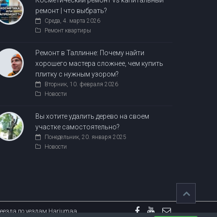
Косметический ремонт vs капитальный
ремонт | что выбрать?
Среда, 4. марта 2026
Ремонт квартиры
Ремонт в Таллинне: Почему найти
хорошего мастера сложнее, чем купить
плитку с нужным узором?
Вторник, 10. февраля 2026
Новости
Вы хотите удалить дерево на своем
участке самостоятельно?
Понедельник, 20. января 2025
Новости
еезда по уездам Harjumaa