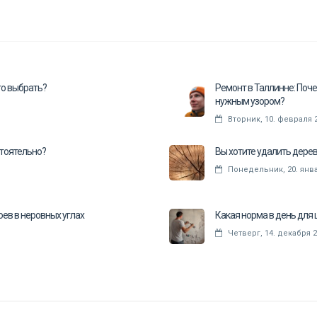
то выбрать?
Ремонт в Таллинне: Поче
нужным узором?
Вторник, 10. февраля 
стоятельно?
Вы хотите удалить дерев
Понедельник, 20. янва
оев в неровных углах
Какая норма в день для
Четверг, 14. декабря 