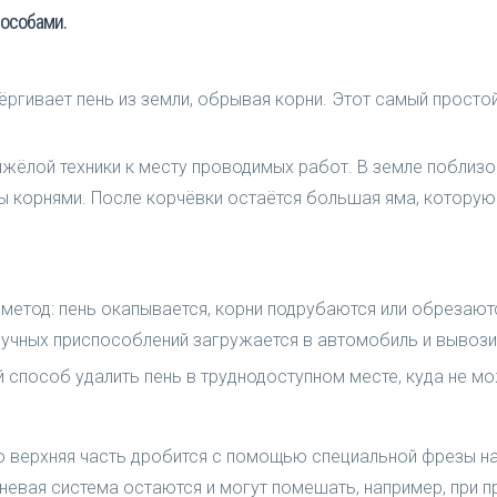
пособами.
гивает пень из земли, обрывая корни. Этот самый простой
ёлой техники к месту проводимых работ. В земле поблизос
 корнями. После корчёвки остаётся большая яма, которую п
 метод: пень окапывается, корни подрубаются или обреза
учных приспособлений загружается в автомобиль и вывози
способ удалить пень в труднодоступном месте, куда не мо
го верхняя часть дробится с помощью специальной фрезы на
рневая система остаются и могут помешать, например, при 