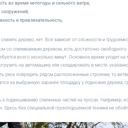
асть во время непогоды и сильного ветра;
 сооружений;
вность и привлекательность;
 спилить дерево, нет. Всё зависит от сложности и трудоемк
дом со спиливаемым деревом, есть достаточно свободного п
ебуется всего несколько минут. Основное время уходит на т
огрузить на автомашину или складировать в месте, указанн
ть риск повредить рядом расположенные строения, то ветв
ется на выбранную заранее площадку у подножия дерева, гд
ь к подвешиванию спиленных частей на тросах. Например, е
. Здесь без специальной грузоподъёмной техники не обойт