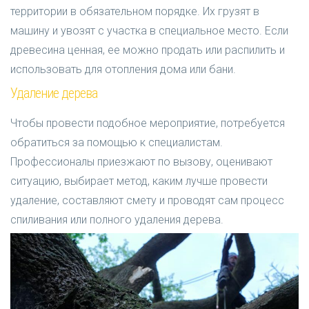
территории в обязательном порядке. Их грузят в
машину и увозят с участка в специальное место. Если
древесина ценная, ее можно продать или распилить и
использовать для отопления дома или бани.
Удаление дерева
Чтобы провести подобное мероприятие, потребуется
обратиться за помощью к специалистам.
Профессионалы приезжают по вызову, оценивают
ситуацию, выбирает метод, каким лучше провести
удаление, составляют смету и проводят сам процесс
спиливания или полного удаления дерева.