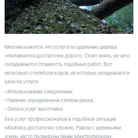
Многим кажется, что услуга по удалению дерева
оплачивается достаточно дорого. Стоит знать, из чего
складывается стоимость подобных работ. Вот
несколько статей расходов, из которых складывается
цена на услуги:
• Использование спецтехники;
• Наличие определенной степени риска;
• Оплата услуг высотника.
Без услуг профессионалов в подобной ситуации
обойтись достаточно сложно. Рядом с деревьями
очень часто проведены линии электропередач.